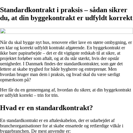
Standardkontrakt i praksis – sådan sikrer
du, at din byggekontrakt er udfyldt korrekt
Når du skal bygge nyt hus, renovere eller lave en større ombygning, er
en klar og korrekt udfyldt kontrakt afgørende. En byggekontrakt er
ikke bare papirarbejde – det er dit vigtigste redskab til at sikre, at
projektet forløber som aftalt, og at du står stærkt, hvis der opstår
uenigheder. I Danmark findes der standardkontrakter, som gør det
lettere at skabe tryghed for både bygherre og entreprenør. Men
hvordan bruger man dem i praksis, og hvad skal du være særligt
opmærksom på?
Her får du en gennemgang af, hvordan du sikrer, at din byggekontrakt
er udfyldt korrekt – trin for trin.
Hvad er en standardkontrakt?
En standardkontrakt er en aftaleskabelon, der er udarbejdet af
brancheorganisationer for at skabe ensartede og retfærdige vilkår i
byggebranchen. De mest anvendte er: