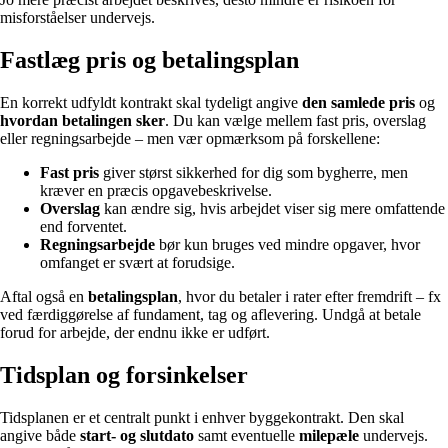
misforståelser undervejs.
Fastlæg pris og betalingsplan
En korrekt udfyldt kontrakt skal tydeligt angive
den samlede pris
og
hvordan betalingen sker
. Du kan vælge mellem fast pris, overslag
eller regningsarbejde – men vær opmærksom på forskellene:
Fast pris
giver størst sikkerhed for dig som bygherre, men
kræver en præcis opgavebeskrivelse.
Overslag
kan ændre sig, hvis arbejdet viser sig mere omfattende
end forventet.
Regningsarbejde
bør kun bruges ved mindre opgaver, hvor
omfanget er svært at forudsige.
Aftal også en
betalingsplan
, hvor du betaler i rater efter fremdrift – fx
ved færdiggørelse af fundament, tag og aflevering. Undgå at betale
forud for arbejde, der endnu ikke er udført.
Tidsplan og forsinkelser
Tidsplanen er et centralt punkt i enhver byggekontrakt. Den skal
angive både
start- og slutdato
samt eventuelle
milepæle
undervejs.