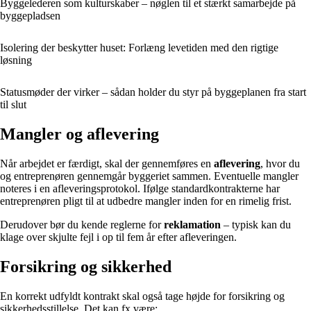
Byggelederen som kulturskaber – nøglen til et stærkt samarbejde på
byggepladsen
Isolering der beskytter huset: Forlæng levetiden med den rigtige
løsning
Statusmøder der virker – sådan holder du styr på byggeplanen fra start
til slut
Mangler og aflevering
Når arbejdet er færdigt, skal der gennemføres en
aflevering
, hvor du
og entreprenøren gennemgår byggeriet sammen. Eventuelle mangler
noteres i en afleveringsprotokol. Ifølge standardkontrakterne har
entreprenøren pligt til at udbedre mangler inden for en rimelig frist.
Derudover bør du kende reglerne for
reklamation
– typisk kan du
klage over skjulte fejl i op til fem år efter afleveringen.
Forsikring og sikkerhed
En korrekt udfyldt kontrakt skal også tage højde for forsikring og
sikkerhedsstillelse. Det kan fx være: