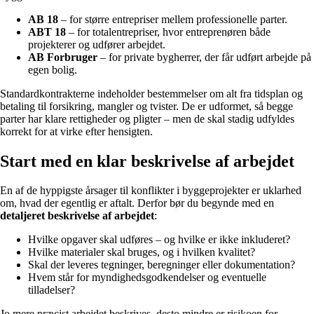
AB 18
– for større entrepriser mellem professionelle parter.
ABT 18
– for totalentrepriser, hvor entreprenøren både
projekterer og udfører arbejdet.
AB Forbruger
– for private bygherrer, der får udført arbejde på
egen bolig.
Standardkontrakterne indeholder bestemmelser om alt fra tidsplan og
betaling til forsikring, mangler og tvister. De er udformet, så begge
parter har klare rettigheder og pligter – men de skal stadig udfyldes
korrekt for at virke efter hensigten.
Start med en klar beskrivelse af arbejdet
En af de hyppigste årsager til konflikter i byggeprojekter er uklarhed
om, hvad der egentlig er aftalt. Derfor bør du begynde med en
detaljeret beskrivelse af arbejdet
:
Hvilke opgaver skal udføres – og hvilke er ikke inkluderet?
Hvilke materialer skal bruges, og i hvilken kvalitet?
Skal der leveres tegninger, beregninger eller dokumentation?
Hvem står for myndighedsgodkendelser og eventuelle
tilladelser?
Jo mere præcist arbejdet beskrives, desto mindre er risikoen for