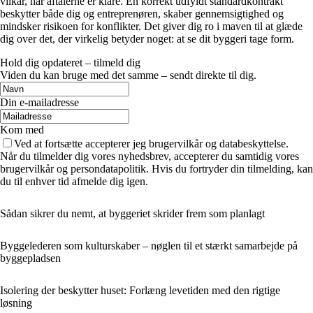
vilkår, når aftalerne er klare. En korrekt udfyldt standardkontrakt
beskytter både dig og entreprenøren, skaber gennemsigtighed og
mindsker risikoen for konflikter. Det giver dig ro i maven til at glæde
dig over det, der virkelig betyder noget: at se dit byggeri tage form.
Hold dig opdateret – tilmeld dig
Viden du kan bruge med det samme – sendt direkte til dig.
Din e-mailadresse
Kom med
Ved at fortsætte accepterer jeg brugervilkår og databeskyttelse.
Når du tilmelder dig vores nyhedsbrev, accepterer du samtidig vores
brugervilkår og persondatapolitik. Hvis du fortryder din tilmelding, kan
du til enhver tid afmelde dig igen.
Sådan sikrer du nemt, at byggeriet skrider frem som planlagt
Byggelederen som kulturskaber – nøglen til et stærkt samarbejde på
byggepladsen
Isolering der beskytter huset: Forlæng levetiden med den rigtige
løsning