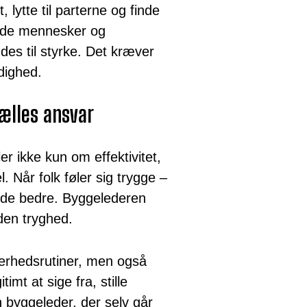
, lytte til parterne og finde
både mennesker og
ndes til styrke. Det kræver
dighed.
fælles ansvar
r ikke kun om effektivitet,
 Når folk føler sig trygge –
r de bedre. Byggelederen
 den tryghed.
erhedsrutiner, men også
imt at sige fra, stille
byggeleder, der selv går