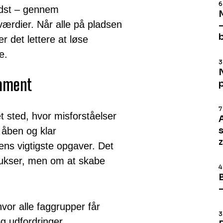
6
idst – gennem
 værdier. Når alle på pladsen
er det lettere at løse
e.
3
ament
7
t sted, hvor misforståelser
A
r åben og klar
ns vigtigste opgaver. Det
trukser, men om at skabe
4
hvor alle faggrupper får
3
og udfordringer.