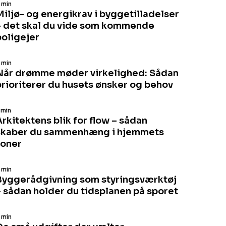
 min
Miljø- og energikrav i byggetilladelser
– det skal du vide som kommende
boligejer
 min
Når drømme møder virkelighed: Sådan
prioriterer du husets ønsker og behov
 min
rkitektens blik for flow – sådan
skaber du sammenhæng i hjemmets
zoner
 min
Byggerådgivning som styringsværktøj
– sådan holder du tidsplanen på sporet
 min