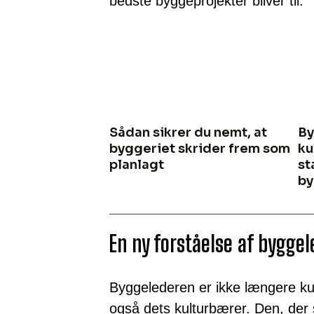
bedste byggeprojekter bliver til.
Sådan sikrer du nemt, at
By
byggeriet skrider frem som
ku
planlagt
st
by
En ny forståelse af byggel
Byggelederen er ikke længere ku
også dets kulturbærer. Den, der