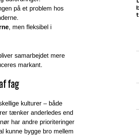
ingen på et problem hos
nderne.
rne
, men fleksibel i
bliver samarbejdet mere
educeres markant.
af fag
ellige kulturer – både
mrer tænker anderledes end
nør har andre prioriteringer
al kunne bygge bro mellem