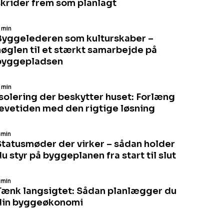
skrider frem som planlagt
 min
Byggelederen som kulturskaber –
nøglen til et stærkt samarbejde på
byggepladsen
 min
Isolering der beskytter huset: Forlæng
levetiden med den rigtige løsning
 min
Statusmøder der virker – sådan holder
u styr på byggeplanen fra start til slut
 min
Tænk langsigtet: Sådan planlægger du
din byggeøkonomi