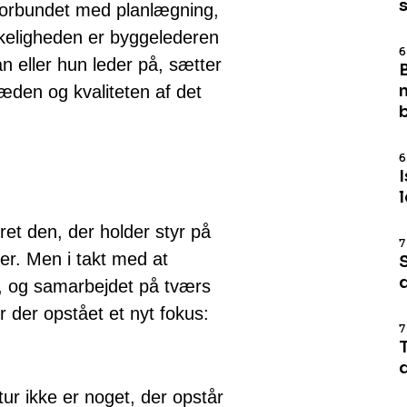
 forbundet med planlægning,
rkeligheden er byggelederen
6
 eller hun leder på, sætter
æden og kvaliteten af det
6
ret den, der holder styr på
7
ser. Men i takt med at
d
, og samarbejdet på tværs
 der opstået et nyt fokus:
7
tur ikke er noget, der opstår