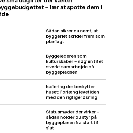
De små udgifter der vælter
byggebudgettet – lær at spotte dem i
tide
Sådan sikrer du nemt, at
byggeriet skrider frem som
planlagt
Byggelederen som
kulturskaber – nøglen til et
stærkt samarbejde på
byggepladsen
Isolering der beskytter
huset: Forlæng levetiden
med den rigtige løsning
Statusmøder der virker –
sådan holder du styr på
byggeplanen fra start til
slut