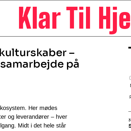
Klar Til H
ulturskaber –
t samarbejde på
 økosystem. Her mødes
ter og leverandører – hver
3
gang. Midt i det hele står