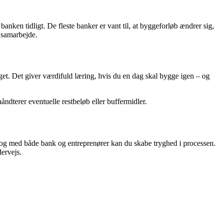
anken tidligt. De fleste banker er vant til, at byggeforløb ændrer sig,
t samarbejde.
dget. Det giver værdifuld læring, hvis du en dag skal bygge igen – og
ndterer eventuelle restbeløb eller buffermidler.
ialog med både bank og entreprenører kan du skabe tryghed i processen.
ervejs.