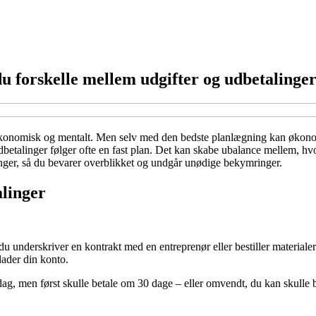
 forskelle mellem udgifter og udbetalinger
e økonomisk og mentalt. Men selv med den bedste planlægning kan økono
betalinger følger ofte en fast plan. Det kan skabe ubalance mellem, hvo
inger, så du bevarer overblikket og undgår unødige bekymringer.
alinger
du underskriver en kontrakt med en entreprenør eller bestiller materialer
lader din konto.
ag, men først skulle betale om 30 dage – eller omvendt, du kan skulle be