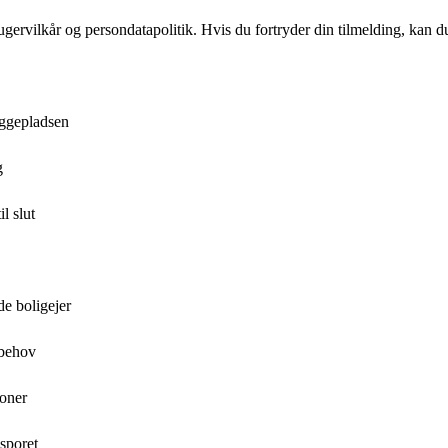
gervilkår og persondatapolitik. Hvis du fortryder din tilmelding, kan du
yggepladsen
g
l slut
de boligejer
 behov
zoner
sporet