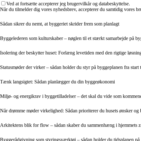
Ved at fortsætte accepterer jeg brugervilkår og databeskyttelse.
Når du tilmelder dig vores nyhedsbrev, accepterer du samtidig vores bru
Sådan sikrer du nemt, at byggeriet skrider frem som planlagt
Byggelederen som kulturskaber – nøglen til et stærkt samarbejde på b
Isolering der beskytter huset: Forlæng levetiden med den rigtige løsnin
Statusmøder der virker – sådan holder du styr på byggeplanen fra start ti
Tænk langsigtet: Sådan planlægger du din byggeøkonomi
Miljø- og energikrav i byggetilladelser – det skal du vide som kommen
Når drømme møder virkelighed: Sådan prioriterer du husets ønsker og
Arkitektens blik for flow – sådan skaber du sammenhæng i hjemmets 
Byggerådgivning som styringsværktøj – sådan holder du tidsplanen på 