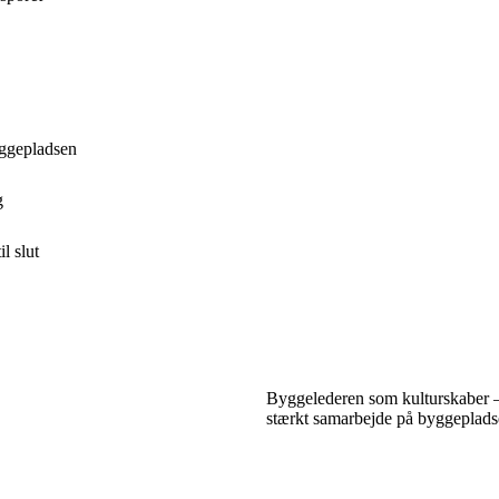
yggepladsen
g
l slut
Byggelederen som kulturskaber – 
stærkt samarbejde på byggeplad