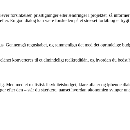
 forsinkelser, prisstigninger eller ændringer i projektet, så informer b
efter. En god dialog kan være forskellen på et stresset forløb og et tryg
re status. Gennemgå regnskabet, og sammenlign det med det oprindelige bu
t konverteres til et almindeligt realkreditlån, og hvordan du bedst hå
g. Men med et realistisk likviditetsbudget, klare aftaler og løbende d
ger efter den – står du stærkere, uanset hvordan økonomien svinger und