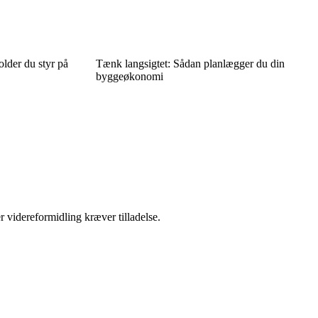
older du styr på
Tænk langsigtet: Sådan planlægger du din
byggeøkonomi
r videreformidling kræver tilladelse.