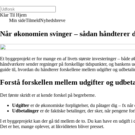
Klar Til Hjem
Min side
Tilmeld
Nyhedsbreve
Når økonomien svinger – sådan håndterer du
Et byggeprojekt er for mange en af livets største investeringer – båd
håndværkere sender regninger på forskellige tidspunkter, og bankens ud
guide til, hvordan du håndterer forskellene mellem udgifter og udbetal
Forstå forskellen mellem udgifter og udbet
Det første skridt er at kende forskel på begreberne.
Udgifter
er de økonomiske forpligtelser, du påtager dig – fx når 
Udbetalinger
er de faktiske betalinger, der sker, når pengene for
I et byggeprojekt kan der gå tid mellem de to. Du kan have en udgift i d
Det er her, mange oplever, at likviditeten bliver presset.