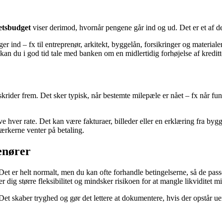
tetsbudget
viser derimod, hvornår pengene går ind og ud. Det er et af de
nger ind – fx til entreprenør, arkitekt, byggelån, forsikringer og mater
kan du i god tid tale med banken om en midlertidig forhøjelse af kreditte
rider frem. Det sker typisk, når bestemte milepæle er nået – fx når funda
e hver rate. Det kan være fakturaer, billeder eller en erklæring fra byg
ærkerne venter på betaling.
enører
et er helt normalt, men du kan ofte forhandle betingelserne, så de pass
 dig større fleksibilitet og mindsker risikoen for at mangle likviditet mid
. Det skaber tryghed og gør det lettere at dokumentere, hvis der opstår u