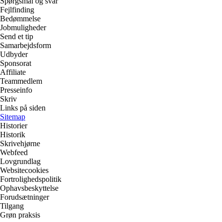
Spørgsmål og svar
Fejlfinding
Bedømmelse
Jobmuligheder
Send et tip
Samarbejdsform
Udbyder
Sponsorat
Affiliate
Teammedlem
Presseinfo
Skriv
Links på siden
Sitemap
Historier
Historik
Skrivehjørne
Webfeed
Lovgrundlag
Websitecookies
Fortrolighedspolitik
Ophavsbeskyttelse
Forudsætninger
Tilgang
Grøn praksis