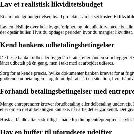
Lav et realistisk likviditetsbudget
Et almindeligt budget viser, hvad projektet samlet set koster. Et
likvidi
Lav en tidslinje over hele byggeforløbet, og plot alle forventede betali
der opstår huller. Hvis du opdager perioder, hvor du mangler likviditet, 
Kend bankens udbetalingsbetingelser
De fleste banker udbetaler byggelån i rater, efterhånden som byggeriet sk
lånet udbetalt på én gang, men i takt med at arbejdet udføres.
Sørg for at kende præcis, hvilke dokumenter banken kræver for at frigiv
godkende udbetalingen – og du undgår at stå i en situation, hvor håndv
Forhandl betalingsbetingelser med entrepr
Mange entreprenører kræver forudbetaling eller delbetaling undervejs. D
eller om en del af betalingen kan ske, når arbejdet er godkendt. Det giver
Husk at få alle aftaler skriftligt – både for din og entreprenørens skyld
Hav en buffer til uforudsete udgifter