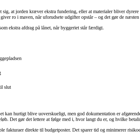
 sig, at jorden kræver ekstra fundering, eller at materialer bliver dyrer
ver ro i maven, når uforudsete udgifter opstår – og det gør de næsten 
som ekstra afdrag på lånet, når byggeriet står færdigt.
yggepladsen
g
l slut
 Det kan hurtigt blive uoverskueligt, men god dokumentation er afgørend
eløb. Det gør det lettere at følge med i, hvor langt du er, og hvilke betal
fakturaer direkte til budgetposter. Det sparer tid og minimerer risikoen