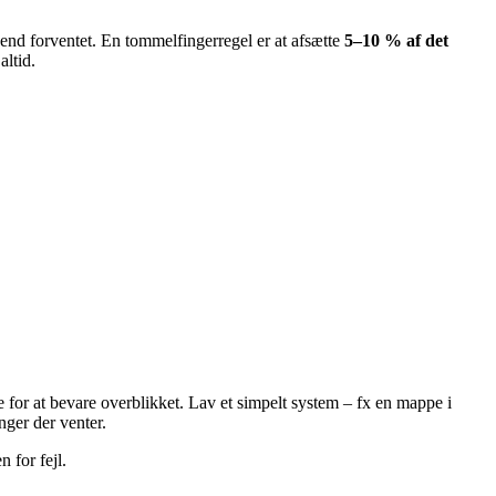
e end forventet. En tommelfingerregel er at afsætte
5–10 % af det
altid.
e for at bevare overblikket. Lav et simpelt system – fx en mappe i
inger der venter.
 for fejl.