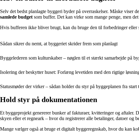
Selv det bedst planlagte byggeri byder på overraskelser. Måske viser det
samlede budget
som buffer. Det kan virke som mange penge, men det gi
Hvis bufferen ikke bliver brugt, kan du bruge den til forbedringer eller 
Sådan sikrer du nemt, at byggeriet skrider frem som planlagt
Byggelederen som kulturskaber – nøglen til et stærkt samarbejde på b
Isolering der beskytter huset: Forlæng levetiden med den rigtige løsnin
Statusmøder der virker – sådan holder du styr på byggeplanen fra start ti
Hold styr på dokumentationen
Et byggeprojekt genererer bunker af fakturaer, kvitteringer og aftaler.
skyen eller et regneark – hvor du registrerer alle betalinger, datoer og b
Mange vælger også at bruge et digitalt byggeregnskab, hvor du kan koble 