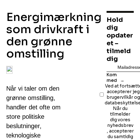
Energimærkning
Hold
som drivkraft i
dig
opdater
den grønne
et –
omstilling
tilmeld
dig
Kom
med
Ved at fortsætt
Når vi taler om den
accepterer jeg
grønne omstilling,
brugervilkår o
databeskyttelse
handler det ofte om
Når du
tilmelder
store politiske
dig vores
beslutninger,
nyhedsbrev
, accepterer
teknologiske
du samtidig