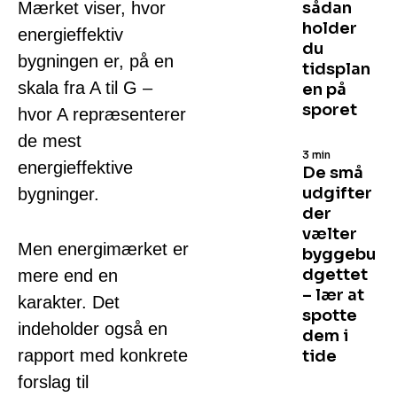
Mærket viser, hvor
sådan
holder
energieffektiv
du
bygningen er, på en
tidsplan
skala fra A til G –
en på
sporet
hvor A repræsenterer
de mest
3 min
energieffektive
De små
udgifter
bygninger.
der
vælter
Men energimærket er
byggebu
dgettet
mere end en
– lær at
karakter. Det
spotte
indeholder også en
dem i
rapport med konkrete
tide
forslag til