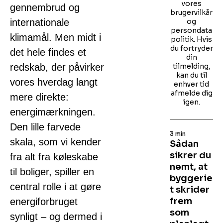
vores
gennembrud og
brugervilkår
internationale
og
persondata
klimamål. Men midt i
politik. Hvis
du fortryder
det hele findes et
din
redskab, der påvirker
tilmelding,
kan du til
vores hverdag langt
enhver tid
afmelde dig
mere direkte:
igen.
energimærkningen.
Den lille farvede
3 min
skala, som vi kender
Sådan
sikrer du
fra alt fra køleskabe
nemt, at
til boliger, spiller en
byggerie
central rolle i at gøre
t skrider
frem
energiforbruget
som
synligt – og dermed i