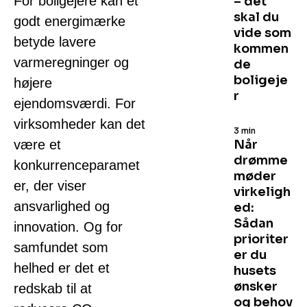
For boligejere kan et
– det
skal du
godt energimærke
vide som
betyde lavere
kommen
varmeregninger og
de
boligeje
højere
r
ejendomsværdi. For
virksomheder kan det
3 min
være et
Når
drømme
konkurrenceparamet
møder
er, der viser
virkeligh
ansvarlighed og
ed:
Sådan
innovation. Og for
prioriter
samfundet som
er du
helhed er det et
husets
ønsker
redskab til at
og behov