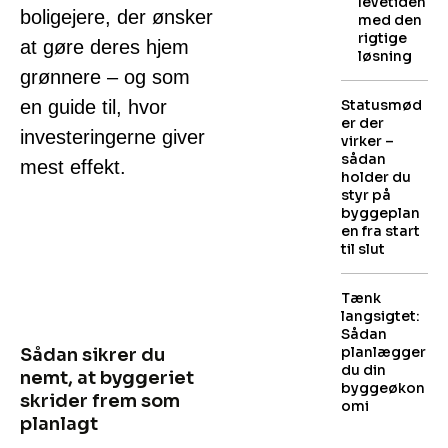
levetiden
boligejere, der ønsker
med den
rigtige
at gøre deres hjem
løsning
grønnere – og som
en guide til, hvor
Statusmød
er der
investeringerne giver
virker –
sådan
mest effekt.
holder du
styr på
byggeplan
en fra start
til slut
Tænk
langsigtet:
Sådan
planlægger
Sådan sikrer du
du din
nemt, at byggeriet
byggeøkon
skrider frem som
omi
planlagt