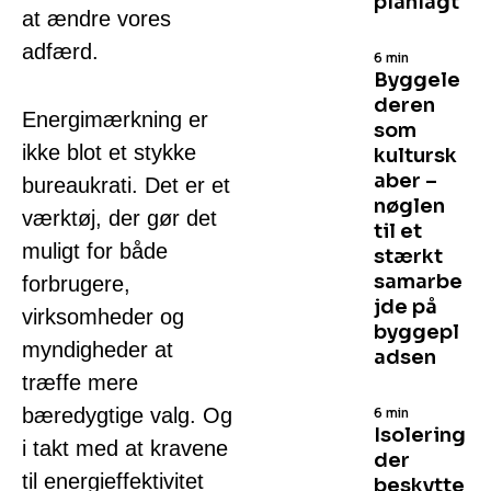
planlagt
at ændre vores
adfærd.
6 min
Byggele
deren
Energimærkning er
som
ikke blot et stykke
kultursk
aber –
bureaukrati. Det er et
nøglen
værktøj, der gør det
til et
muligt for både
stærkt
samarbe
forbrugere,
jde på
virksomheder og
byggepl
myndigheder at
adsen
træffe mere
bæredygtige valg. Og
6 min
Isolering
i takt med at kravene
der
til energieffektivitet
beskytte