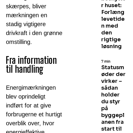
r huset:
skærpes, bliver
Forlæng
mærkningen en
levetide
stadig vigtigere
n med
den
drivkraft i den grønne
rigtige
omstilling.
løsning
Fra information
7 min
til handling
Statusm
øder der
virker –
Energimærkningen
sådan
holder
blev oprindeligt
du styr
indført for at give
på
forbrugerne et hurtigt
byggepl
anen fra
overblik over, hvor
start til
energieffektive