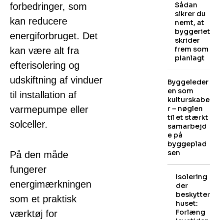
Sådan
forbedringer, som
sikrer du
kan reducere
nemt, at
byggeriet
energiforbruget. Det
skrider
frem som
kan være alt fra
planlagt
efterisolering og
udskiftning af vinduer
Byggeleder
en som
til installation af
kulturskabe
varmepumpe eller
r – nøglen
til et stærkt
solceller.
samarbejd
e på
byggeplad
sen
På den måde
fungerer
Isolering
energimærkningen
der
beskytter
som et praktisk
huset:
Forlæng
værktøj for