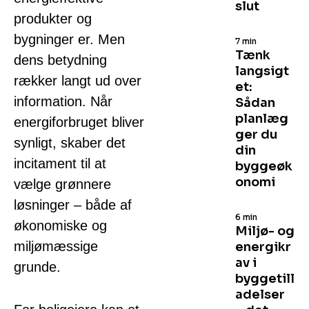
slut
produkter og
bygninger er. Men
7 min
Tænk
dens betydning
langsigt
rækker langt ud over
et:
information. Når
Sådan
planlæg
energiforbruget bliver
ger du
synligt, skaber det
din
incitament til at
byggeøk
onomi
vælge grønnere
løsninger – både af
6 min
økonomiske og
Miljø- og
miljømæssige
energikr
av i
grunde.
byggetill
adelser