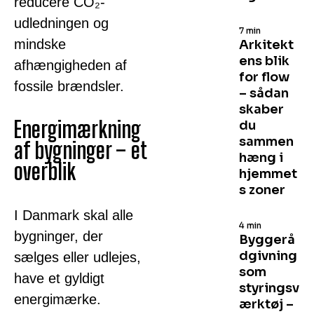
reducere CO₂-
udledningen og
7 min
mindske
Arkitekt
ens blik
afhængigheden af
for flow
fossile brændsler.
– sådan
skaber
Energimærkning
du
sammen
af bygninger – et
hæng i
overblik
hjemmet
s zoner
I Danmark skal alle
4 min
bygninger, der
Byggerå
dgivning
sælges eller udlejes,
som
have et gyldigt
styringsv
energimærke.
ærktøj –